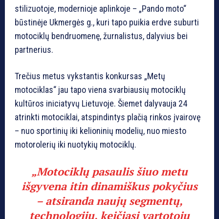
stilizuotoje, modernioje aplinkoje – „Pando moto“
būstinėje Ukmergės g., kuri tapo puikia erdve suburti
motociklų bendruomenę, žurnalistus, dalyvius bei
partnerius.
Trečius metus vykstantis konkursas „Metų
motociklas“ jau tapo viena svarbiausių motociklų
kultūros iniciatyvų Lietuvoje. Šiemet dalyvauja 24
atrinkti motociklai, atspindintys plačią rinkos įvairovę
– nuo sportinių iki kelioninių modelių, nuo miesto
motorolerių iki nuotykių motociklų.
„Motociklų pasaulis šiuo metu
išgyvena itin dinamiškus pokyčius
– atsiranda naujų segmentų,
technologijų, keičiasi vartotojų