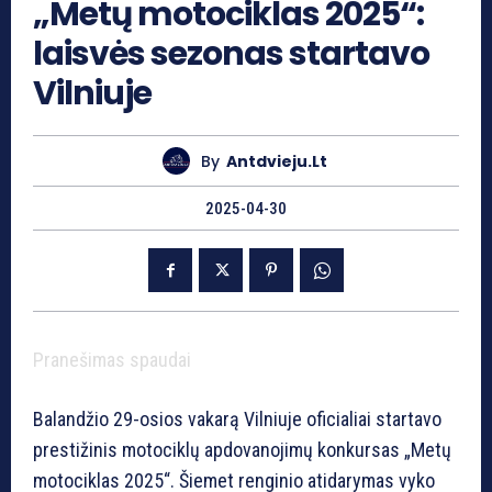
„Metų motociklas 2025“:
laisvės sezonas startavo
Vilniuje
By
Antdvieju.lt
2025-04-30
Pranešimas spaudai
Balandžio 29-osios vakarą Vilniuje oficialiai startavo
prestižinis motociklų apdovanojimų konkursas „Metų
motociklas 2025“. Šiemet renginio atidarymas vyko