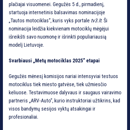
plačiajai visuomenei. Gegužės 5 d., pirmadienį,
startuoja internetinis balsavimas nominacijoje
„Tautos motociklas“, kuris vyks portale
tv3.lt
. Ši
nominacija leidžia kiekvienam motociklų mėgėjui
išreikšti savo nuomonę ir išrinkti populiariausią
modelį Lietuvoje.
Svarbiausi „Metų motociklas 2025“ etapai
Gegužės mėnesį komisijos nariai intensyviai testuos
motociklus tiek miesto gatvėse, tiek užmiesčio
keliuose. Testavimuose dalyvaus ir saugaus vairavimo
partneris „ARV-Auto“, kurio instruktoriai užtikrins, kad
visos bandymų sesijos vyktų atsakingai ir
profesionaliai.