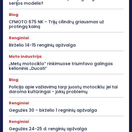
serijos modelis?
Blog
CFMOTO 675 NK – Trijų cilindrų griausmas už
protingą kainą
Renginiai
Birželio 14-15 renginių apžvalga
Moto industrija
„Metų motociklo“ rinkimuose triumfavo galingas
kelioninis „Ducati“
Blog
Policija apie važiavimą tarp juostų motociklu: jei tai
daroma kultūringai – jokių problemų
Renginiai
Gegužės 30 – birželio 1 regninių apžvalga
Renginiai
Gegužės 24-25 d. renginių apžvalga