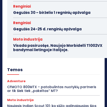
Renginiai
Gegužės 30 – birželio 1 regninių apžvalga
Renginiai
Gegužės 24-25 d. renginių apžvalga
Moto industrija
Visada pasiruošęs. Naujojo Morbidelli T1002VX
bandymai lietingoje Italijoje.
Temos
Adventure
CFMOTO 800MTX – patobulintas nuotykių partneris
ar tik šiek tiek „pakeltas“ MT?
Moto industrija
Naujasis Indian Scout 101: ką siūlo galingiausias šios