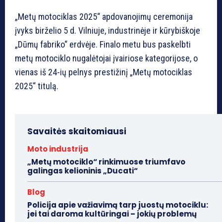
„Metų motociklas 2025“ apdovanojimų ceremonija
įvyks birželio 5 d. Vilniuje, industrinėje ir kūrybiškoje
„Dūmų fabriko“ erdvėje. Finalo metu bus paskelbti
metų motociklo nugalėtojai įvairiose kategorijose, o
vienas iš 24-ių pelnys prestižinį „Metų motociklas
2025“ titulą.
Savaitės skaitomiausi
Moto industrija
„Metų motociklo“ rinkimuose triumfavo
galingas kelioninis „Ducati“
Blog
Policija apie važiavimą tarp juostų motociklu:
jei tai daroma kultūringai – jokių problemų