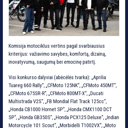
Komisija motociklus vertins pagal svarbiausius
kriterijus: važiavimo savybes, komfortą, dizainą,
inovatyvumą, saugumą bei emocinę patirtį.
Visi konkurso dalyviai (abėcėlės tvarka): „Aprilia
Tuareg 660 Rally“, „CFMoto 125NK“, „CFMoto 450MT“,
„CFMoto 675SR-R“, „CFMoto 800MT-X“, „Ducati
Multistrada V2S“, „FB Mondial Flat Track 125cc“,
„Honda CB1000 Hornet SP“, „Honda CMX1100 DCT
SP“, „Honda GB350S“, „Honda PCX125 Deluxe“, „Indian
Motorcycle 101 Scout“, „Morbidelli T1002VX“, „Moto