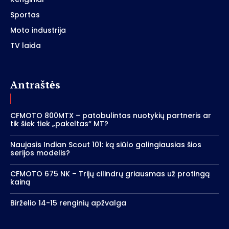
Sportas
Moto industrija
TV laida
Antraštės
CFMOTO 800MTX – patobulintas nuotykių partneris ar
tik šiek tiek „pakeltas“ MT?
Naujasis Indian Scout 101: ką siūlo galingiausias šios
serijos modelis?
CFMOTO 675 NK – Trijų cilindrų griausmas už protingą
kainą
Birželio 14-15 renginių apžvalga