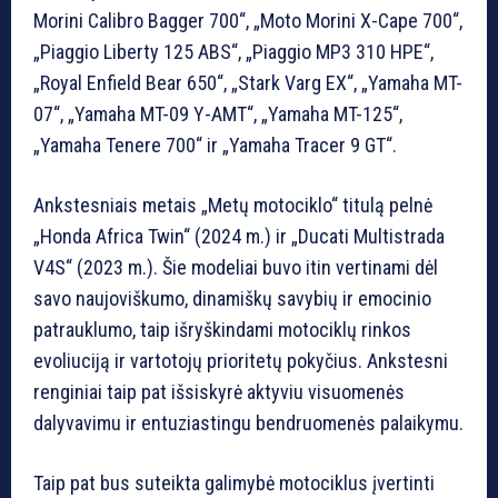
Morini Calibro Bagger 700“, „Moto Morini X-Cape 700“,
„Piaggio Liberty 125 ABS“, „Piaggio MP3 310 HPE“,
„Royal Enfield Bear 650­“, „Stark Varg EX“, „Yamaha MT-
07“, „Yamaha MT-09 Y-AMT“, „Yamaha MT-125“,
„Yamaha Tenere 700“ ir „Yamaha Tracer 9 GT“.
Ankstesniais metais „Metų motociklo“ titulą pelnė
„Honda Africa Twin“ (2024 m.) ir „Ducati Multistrada
V4S“ (2023 m.). Šie modeliai buvo itin vertinami dėl
savo naujoviškumo, dinamiškų savybių ir emocinio
patrauklumo, taip išryškindami motociklų rinkos
evoliuciją ir vartotojų prioritetų pokyčius. Ankstesni
renginiai taip pat išsiskyrė aktyviu visuomenės
dalyvavimu ir entuziastingu bendruomenės palaikymu.
Taip pat bus suteikta galimybė motociklus įvertinti