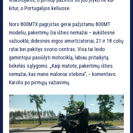
kitur, o Portugalijos keliuose.
Nors 800MTX pagrįstas gerai pažįstamu 800MT
modeliu, pakeitimų čia išties nemažai – aukštesnė
važiuoklė, didesnės eigos amortizatoriai, 21 ir 18 colių
ratai bei pakitęs svorio centras. Visa tai leido
gamintojui pasiūlyti motociklą, labiau pritaikytą
bekelės sąlygoms. „Kaip matote, pakeitimų išties
nemažai, kas mane maloniai stebina“, – komentavo
Karolis po pirmųjų važiavimų.