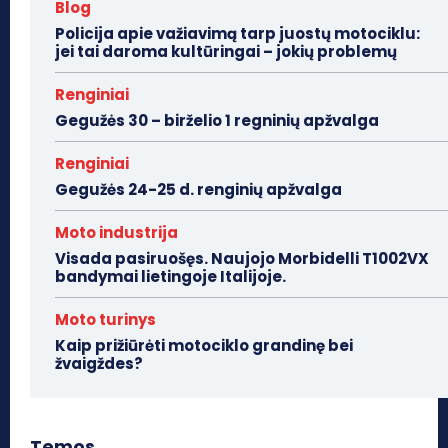
Blog
Policija apie važiavimą tarp juostų motociklu:
jei tai daroma kultūringai – jokių problemų
Renginiai
Gegužės 30 – birželio 1 regninių apžvalga
Renginiai
Gegužės 24-25 d. renginių apžvalga
Moto industrija
Visada pasiruošęs. Naujojo Morbidelli T1002VX
bandymai lietingoje Italijoje.
Moto turinys
Kaip prižiūrėti motociklo grandinę bei
žvaigždes?
Temos