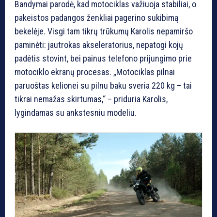
Bandymai parodė, kad motociklas važiuoja stabiliai, o
pakeistos padangos ženkliai pagerino sukibimą
bekelėje. Visgi tam tikrų trūkumų Karolis nepamiršo
paminėti: jautrokas akseleratorius, nepatogi kojų
padėtis stovint, bei painus telefono prijungimo prie
motociklo ekranų procesas. „Motociklas pilnai
paruoštas kelionei su pilnu baku sveria 220 kg – tai
tikrai nemažas skirtumas,“ – priduria Karolis,
lygindamas su ankstesniu modeliu.