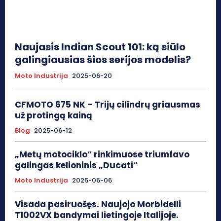
Naujasis Indian Scout 101: ką siūlo
galingiausias šios serijos modelis?
Moto Industrija
2025-06-20
CFMOTO 675 NK – Trijų cilindrų griausmas
už protingą kainą
Blog
2025-06-12
„Metų motociklo“ rinkimuose triumfavo
galingas kelioninis „Ducati“
Moto Industrija
2025-06-06
Visada pasiruošęs. Naujojo Morbidelli
T1002VX bandymai lietingoje Italijoje.