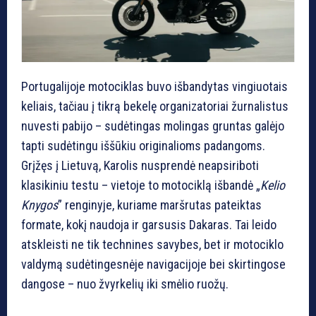
Portugalijoje motociklas buvo išbandytas vingiuotais
keliais, tačiau į tikrą bekelę organizatoriai žurnalistus
nuvesti pabijo – sudėtingas molingas gruntas galėjo
tapti sudėtingu iššūkiu originalioms padangoms.
Grįžęs į Lietuvą, Karolis nusprendė neapsiriboti
klasikiniu testu – vietoje to motociklą išbandė „
Kelio
Knygos
” renginyje, kuriame maršrutas pateiktas
formate, kokį naudoja ir garsusis Dakaras. Tai leido
atskleisti ne tik technines savybes, bet ir motociklo
valdymą sudėtingesnėje navigacijoje bei skirtingose
dangose – nuo žvyrkelių iki smėlio ruožų.