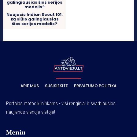
Naujasis Indian Scout 101:
ką siūlo galingiausias
šios serijos modelis?
APIE MUS
SUSISIEKITE
PRIVATUMO POLITIKA
Portalas motociklininkams - visi renginiai ir svarbiausios
naujienos vienoje vietoje!
Meniu