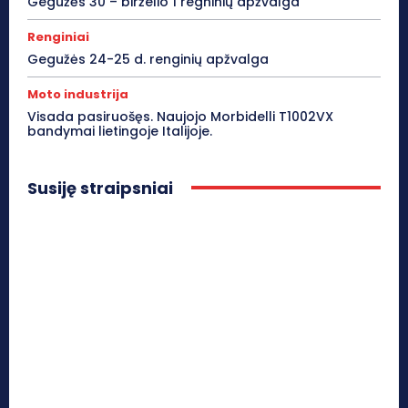
Gegužės 30 – birželio 1 regninių apžvalga
Renginiai
Gegužės 24-25 d. renginių apžvalga
Moto industrija
Visada pasiruošęs. Naujojo Morbidelli T1002VX
bandymai lietingoje Italijoje.
Susiję straipsniai