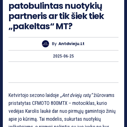
patobulintas nuotykių
partneris ar tik šiek tiek
„pakeltas“ MT?
By
Antdvieju.lt
2025-06-25
Ketvirtojo sezono laidoje
„Ant dviejų ratų“
žiūrovams
pristatytas CFMOTO 800MTX – motociklas, kurio
vedėjas Karolis laukė dar nuo pirmųjų gamintojo žinių
apie jo kūrimą. Tai modelis, sukurtas nuotykių
ieškotojams, o pirmoji pažintis su juo įvyko ne kur