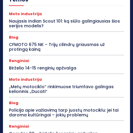
Moto industrija
Naujasis Indian Scout 101: ką siūlo galingiausias šios
serijos modelis?
Blog
CFMOTO 675 NK – Trijų cilindrų griausmas už
protingą kainą
Renginiai
Birželio 14-15 renginių apžvalga
Moto industrija
„Metų motociklo“ rinkimuose triumfavo galingas
kelioninis „Ducati“
Blog
Policija apie važiavimą tarp juostų motociklu: jei tai
daroma kultūringai – jokių problemų
Renginiai