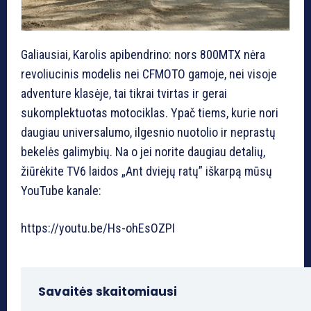
Galiausiai, Karolis apibendrino: nors 800MTX nėra
revoliucinis modelis nei CFMOTO gamoje, nei visoje
adventure klasėje, tai tikrai tvirtas ir gerai
sukomplektuotas motociklas. Ypač tiems, kurie nori
daugiau universalumo, ilgesnio nuotolio ir neprastų
bekelės galimybių. Na o jei norite daugiau detalių,
žiūrėkite TV6 laidos „Ant dviejų ratų” iškarpą mūsų
YouTube kanale:
https://youtu.be/Hs-ohEsOZPI
Savaitės skaitomiausi