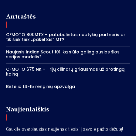
Antraštės
CFMOTO 800MTX – patobulintas nuotykių partneris ar
tik šiek tiek „pakeltas“ MT?
Naujasis Indian Scout 101: ką siūlo galingiausias šios
serijos modelis?
CFMOTO 675 NK – Trijų cilindrų griausmas už protingą
kainą
Birželio 14-15 renginių apžvalga
Naujienlaiškis
Gaukite svarbiausias naujienas tiesiai į savo e-pašto dėžutę!