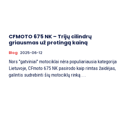
CFMOTO 675 NK – Trijų cilindrų
griausmas už protingą kainą
Blog
2025-06-12
Nors "gatviniai" motociklai nėra populiariausia kategorija
Lietuvoje, CFmoto 675 NK pasirodo kaip rimtas žaidėjas,
galintis sudrebinti šių motociklų rinką....