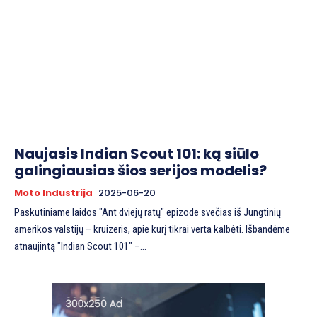
Naujasis Indian Scout 101: ką siūlo
galingiausias šios serijos modelis?
Moto Industrija
2025-06-20
Paskutiniame laidos "Ant dviejų ratų" epizode svečias iš Jungtinių
amerikos valstijų – kruizeris, apie kurį tikrai verta kalbėti. Išbandėme
atnaujintą "Indian Scout 101" –...