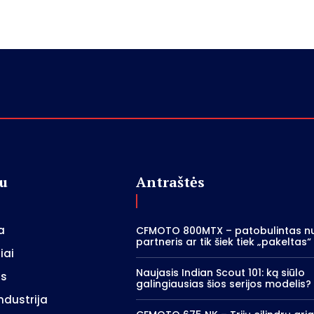
u
Antraštės
a
CFMOTO 800MTX – patobulintas nu
partneris ar tik šiek tiek „pakeltas
iai
Naujasis Indian Scout 101: ką siūlo
as
galingiausias šios serijos modelis?
ndustrija