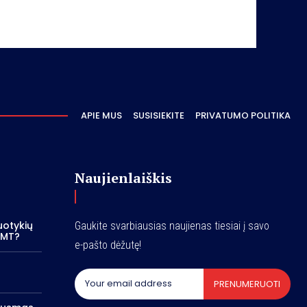
APIE MUS
SUSISIEKITE
PRIVATUMO POLITIKA
Naujienlaiškis
otykių
Gaukite svarbiausias naujienas tiesiai į savo
“ MT?
e-pašto dėžutę!
PRENUMERUOTI