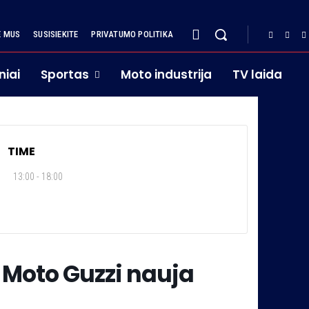
E MUS
SUSISIEKITE
PRIVATUMO POLITIKA
niai
Sportas
Moto industrija
TV laida
TIME
13:00 - 18:00
r Moto Guzzi nauja