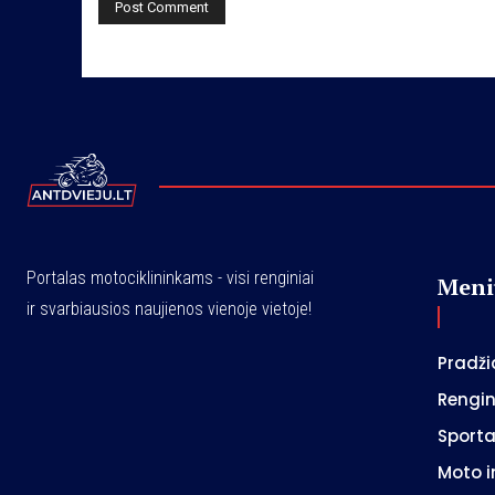
Portalas motociklininkams - visi renginiai
Meni
ir svarbiausios naujienos vienoje vietoje!
Pradži
Rengin
Sport
Moto i