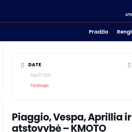
API
Pradžia
Rengi
DATE
Geg 02 2025
Pasibaigęs
Piaggio, Vespa, Aprillia i
atstovybė – KMOTO