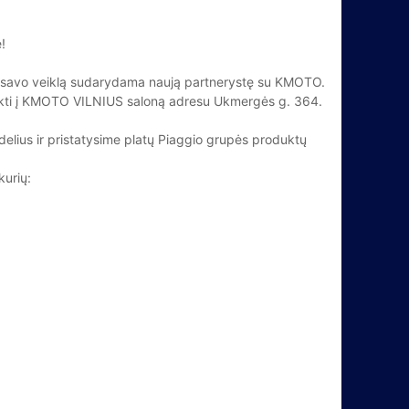
!
ia savo veiklą sudarydama naują partnerystę su KMOTO.
ykti į KMOTO VILNIUS saloną adresu Ukmergės g. 364.
elius ir pristatysime platų Piaggio grupės produktų
kurių: