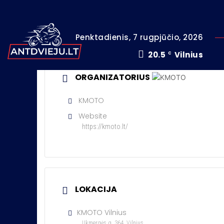
Penktadienis, 7 rugpjūčio, 2026
20.5
Vilnius
C
ORGANIZATORIUS
KMOTO
Website
https://kmoto.lt/
LOKACIJA
KMOTO Vilnius
Ukmergės g. 364, Vilnius