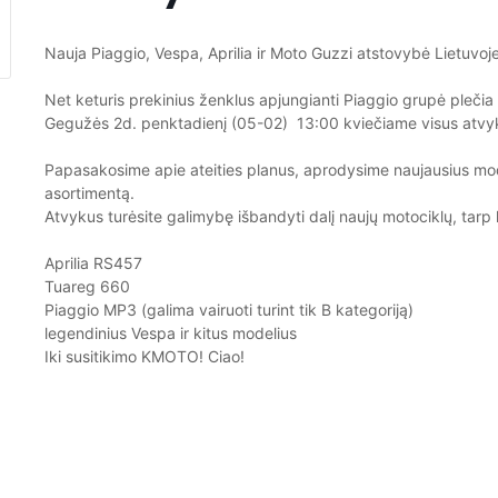
Nauja Piaggio, Vespa, Aprilia ir Moto Guzzi atstovybė Lietuvoje
Net keturis prekinius ženklus apjungianti Piaggio grupė pleč
Gegužės 2d. penktadienį (05-02) 13:00 kviečiame visus atv
Papasakosime apie ateities planus, aprodysime naujausius mod
asortimentą.
Atvykus turėsite galimybę išbandyti dalį naujų motociklų, tarp 
Aprilia RS457
Tuareg 660
Piaggio MP3 (galima vairuoti turint tik B kategoriją)
legendinius Vespa ir kitus modelius
Iki susitikimo KMOTO! Ciao!