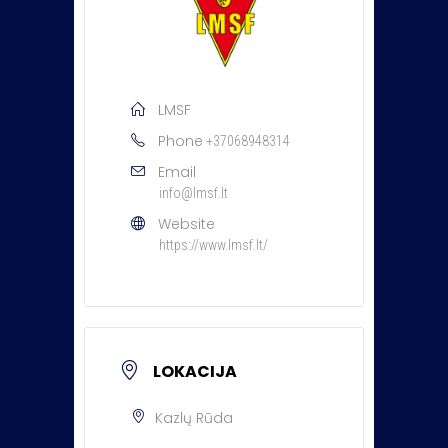
LMSF
Phone
+37068948314
Email
info@lmsf.lt
Website
https://www.lmsf.lt/
LOKACIJA
Kazlų Rūda