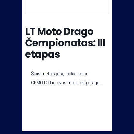
LT Moto Drago
Čempionatas: III
etapas
Šiais metais jūsų laukia keturi
CFMOTO Lietuvos motociklų drago
čempionato etapai, kol kas yra
žinomos trys datos ir ketvirtoji bus
paskelbta jau greitai.