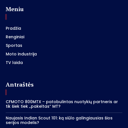
Meniu
Pradžia
Renginiai
Sportas
Moto industrija
TV laida
Antraštės
CFMOTO 800MTX – patobulintas nuotykių partneris ar
tik šiek tiek „pakeltas“ MT?
Naujasis Indian Scout 101: ką siūlo galingiausias šios
serijos modelis?