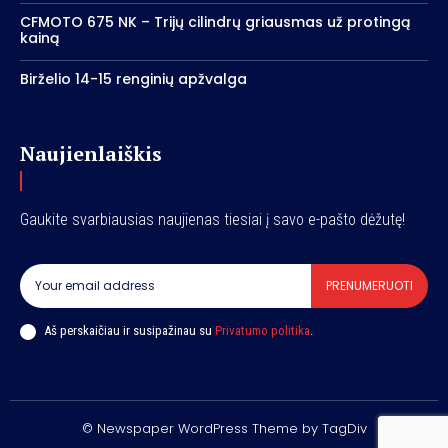
CFMOTO 675 NK – Trijų cilindrų griausmas už protingą
kainą
Birželio 14-15 renginių apžvalga
Naujienlaiškis
Gaukite svarbiausias naujienas tiesiai į savo e-pašto dėžutę!
PRENUMERUOTI
Aš perskaičiau ir susipažinau su
Privatumo politika
.
© Newspaper WordPress Theme by TagDiv