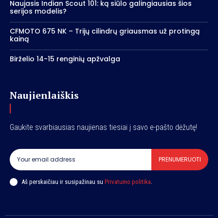
Naujasis Indian Scout 101: ką siūlo galingiausias šios
serijos modelis?
CFMOTO 675 NK – Trijų cilindrų griausmas už protingą
kainą
Birželio 14-15 renginių apžvalga
Naujienlaiškis
Gaukite svarbiausias naujienas tiesiai į savo e-pašto dėžutę!
PRENUMERUOTI
Aš perskaičiau ir susipažinau su
Privatumo politika
.