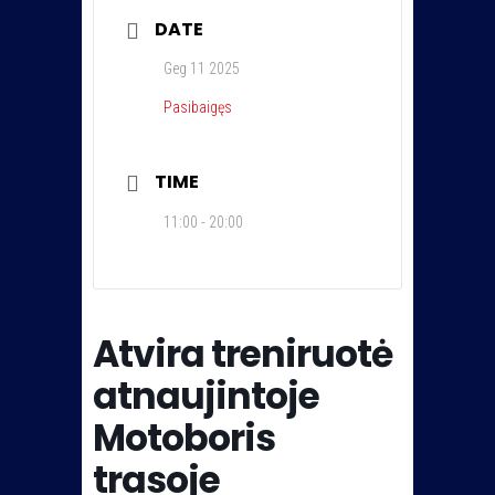
DATE
Geg 11 2025
Pasibaigęs
TIME
11:00 - 20:00
Atvira treniruotė
atnaujintoje
Motoboris
trasoje