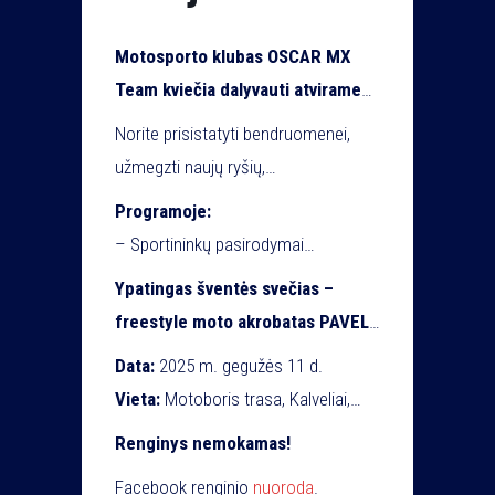
Motosporto klubas OSCAR MX
Team kviečia dalyvauti atvirame
motokroso renginyje
Norite prisistatyti bendruomenei,
bendruomenei, kuriame dalyvaus
užmegzti naujų ryšių,
ir prisistatys įvairių sričių
pademonstruoti savo sugebėjimus,
Programoje:
sportininkai, amatininkai,
rasti partnerių? Šis renginys – puiki
– Sportininkų pasirodymai
dailininkai bei svečiai iš viso
galimybė nemokamai paskleisti žinią
– Pramogos visai šeimai
rajono!
Ypatingas šventės svečias –
apie save. Tad nelaukite ir junkitės
– Maisto zona
freestyle moto akrobatas PAVEL
prie mūsų.
– Partnerių ir rėmėjų pristatymai
ANTONOV!
Data:
2025 m. gegužės 11 d.
Jis pademonstruos kvapą
Vieta:
Motoboris trasa, Kalveliai,
gniaužiančius triukus su motociklu
Kalvelių sen., Vilniaus rajonas
Renginys nemokamas!
ore ir nepaliks abejingų!
Pradžia:
11:00 val.
Facebook renginio
nuoroda
.