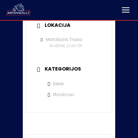
LOKACIJA
Motoboris Trasa
54.632406, 25.661799
KATEGORIJOS
Bekelė
Motokrosas