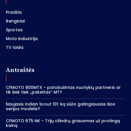
Pradžia
Renginiai
Sportas
Moto industrija
TV laida
Antraštės
CFMOTO 800MTX – patobulintas nuotykių partneris ar
tik šiek tiek „pakeltas“ MT?
Naujasis Indian Scout 101: ką siūlo galingiausias šios
serijos modelis?
CFMOTO 675 NK – Trijų cilindrų griausmas už protingą
kainą