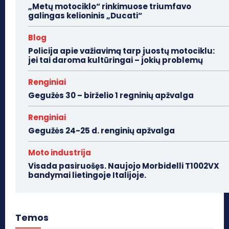
„Metų motociklo“ rinkimuose triumfavo
galingas kelioninis „Ducati“
Blog
Policija apie važiavimą tarp juostų motociklu:
jei tai daroma kultūringai – jokių problemų
Renginiai
Gegužės 30 – birželio 1 regninių apžvalga
Renginiai
Gegužės 24-25 d. renginių apžvalga
Moto industrija
Visada pasiruošęs. Naujojo Morbidelli T1002VX
bandymai lietingoje Italijoje.
Temos