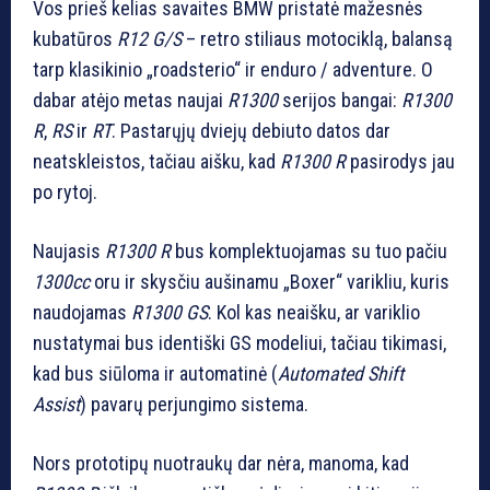
Vos prieš kelias savaites BMW pristatė mažesnės
kubatūros
R12 G/S
– retro stiliaus motociklą, balansą
tarp klasikinio „roadsterio“ ir enduro / adventure. O
dabar atėjo metas naujai
R1300
serijos bangai:
R1300
R
,
RS
ir
RT
. Pastarųjų dviejų debiuto datos dar
neatskleistos, tačiau aišku, kad
R1300 R
pasirodys jau
po rytoj.
Naujasis
R1300 R
bus komplektuojamas su tuo pačiu
1300cc
oru ir skysčiu aušinamu „Boxer“ varikliu, kuris
naudojamas
R1300 GS
. Kol kas neaišku, ar variklio
nustatymai bus identiški GS modeliui, tačiau tikimasi,
kad bus siūloma ir automatinė (
Automated Shift
Assist
) pavarų perjungimo sistema.
Nors prototipų nuotraukų dar nėra, manoma, kad