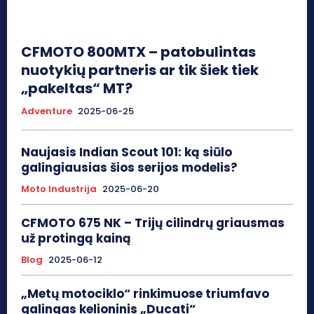
CFMOTO 800MTX – patobulintas
nuotykių partneris ar tik šiek tiek
„pakeltas“ MT?
Adventure
2025-06-25
Naujasis Indian Scout 101: ką siūlo
galingiausias šios serijos modelis?
Moto Industrija
2025-06-20
CFMOTO 675 NK – Trijų cilindrų griausmas
už protingą kainą
Blog
2025-06-12
„Metų motociklo“ rinkimuose triumfavo
galingas kelioninis „Ducati“