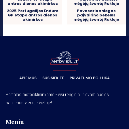
2025 Portugalijos Enduro
Pavasario sniegas
GP etapo antros dienos
paįvairino bekelės
akimirkos
mėgėjų šventę Rukloje
APIE MUS
SUSISIEKITE
PRIVATUMO POLITIKA
Portalas motociklininkams - visi renginiai ir svarbiausios
naujienos vienoje vietoje!
Meniu