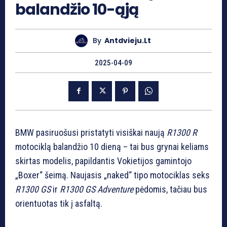
balandžio 10-ąją
By
Antdvieju.lt
2025-04-09
BMW pasiruošusi pristatyti visiškai naują
R1300 R
motociklą balandžio 10 dieną – tai bus grynai keliams
skirtas modelis, papildantis Vokietijos gamintojo
„Boxer“ šeimą. Naujasis „naked“ tipo motociklas seks
R1300 GS
ir
R1300 GS Adventure
pėdomis, tačiau bus
orientuotas tik į asfaltą.