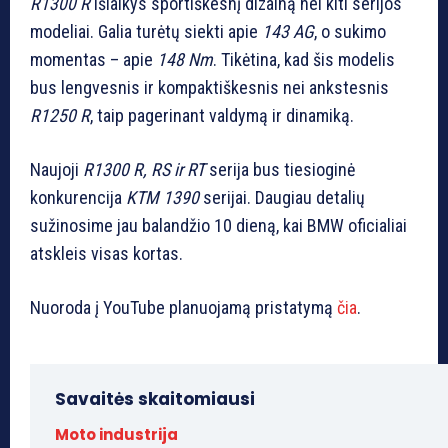
R1300 R
išlaikys sportiškesnį dizainą nei kiti serijos
modeliai. Galia turėtų siekti apie
143 AG
, o sukimo
momentas – apie
148 Nm
. Tikėtina, kad šis modelis
bus lengvesnis ir kompaktiškesnis nei ankstesnis
R1250 R
, taip pagerinant valdymą ir dinamiką.
Naujoji
R1300 R, RS ir RT
serija bus tiesioginė
konkurencija
KTM 1390
serijai. Daugiau detalių
sužinosime jau balandžio 10 dieną, kai BMW oficialiai
atskleis visas kortas.
Nuoroda į YouTube planuojamą pristatymą
čia
.
Savaitės skaitomiausi
Moto industrija