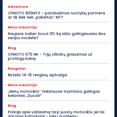
Adventure
CFMOTO 800MTX – patobulintas nuotykių partneris
ar tik šiek tiek „pakeltas“ MT?
Moto industrija
Naujasis Indian Scout 101: ką siūlo galingiausias šios
serijos modelis?
Blog
CFMOTO 675 NK – Trijų cilindrų griausmas už
protingą kainą
Renginiai
Birželio 14-15 renginių apžvalga
Moto industrija
„Metų motociklo“ rinkimuose triumfavo galingas
kelioninis „Ducati“
Blog
Policija apie važiavimą tarp juostų motociklu: jei tai
daroma kultūringai – jokių problemų