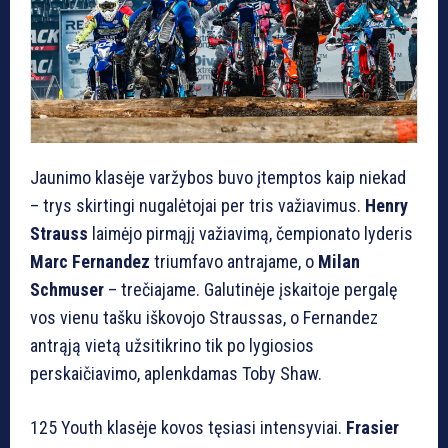
Jaunimo klasėje varžybos buvo įtemptos kaip niekad
– trys skirtingi nugalėtojai per tris važiavimus.
Henry
Strauss
laimėjo pirmąjį važiavimą, čempionato lyderis
Marc Fernandez
triumfavo antrajame, o
Milan
Schmuser
– trečiajame. Galutinėje įskaitoje pergalę
vos vienu tašku iškovojo Straussas, o Fernandez
antrąją vietą užsitikrino tik po lygiosios
perskaičiavimo, aplenkdamas Toby Shaw.
125 Youth klasėje kovos tęsiasi intensyviai.
Frasier