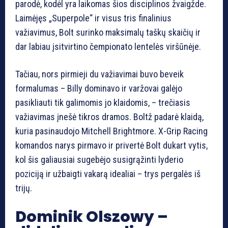
parodė, kodėl yra laikomas šios disciplinos žvaigžde.
Laimėjęs „Superpole“ ir visus tris finalinius
važiavimus, Bolt surinko maksimalų taškų skaičių ir
dar labiau įsitvirtino čempionato lentelės viršūnėje.
Tačiau, nors pirmieji du važiavimai buvo beveik
formalumas – Billy dominavo ir varžovai galėjo
pasikliauti tik galimomis jo klaidomis, – trečiasis
važiavimas įnešė tikros dramos. Boltž padarė klaidą,
kuria pasinaudojo Mitchell Brightmore. X-Grip Racing
komandos narys pirmavo ir privertė Bolt dukart vytis,
kol šis galiausiai sugebėjo susigrąžinti lyderio
poziciją ir užbaigti vakarą idealiai – trys pergalės iš
trijų.
Dominik Olszowy –