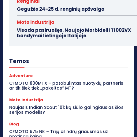
Renginiai
Gegužės 24-25 d. renginių apžvalga
Moto industrija
Visada pasiruošęs. Naujojo Morbidelli T1002VX
bandymai lietingoje Italijoje.
Temos
Adventure
CFMOTO 800MTX – patobulintas nuotykių partneris
ar tik šiek tiek „pakeltas“ MT?
Moto industrija
Naujasis Indian Scout 101: ką siūlo galingiausias šios
serijos modelis?
Blog
CFMOTO 675 NK – Trijų cilindrų griausmas už
protingą kainą