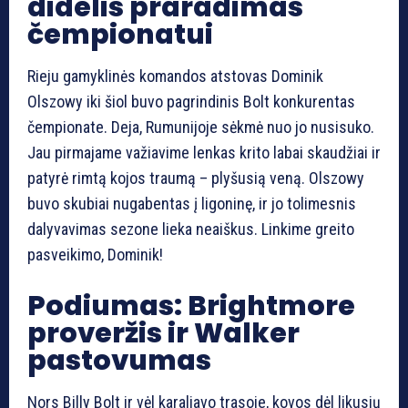
didelis praradimas
čempionatui
Rieju gamyklinės komandos atstovas Dominik
Olszowy iki šiol buvo pagrindinis Bolt konkurentas
čempionate. Deja, Rumunijoje sėkmė nuo jo nusisuko.
Jau pirmajame važiavime lenkas krito labai skaudžiai ir
patyrė rimtą kojos traumą – plyšusią veną. Olszowy
buvo skubiai nugabentas į ligoninę, ir jo tolimesnis
dalyvavimas sezone lieka neaiškus. Linkime greito
pasveikimo, Dominik!
Podiumas: Brightmore
proveržis ir Walker
pastovumas
Nors Billy Bolt ir vėl karaliavo trasoje, kovos dėl likusių