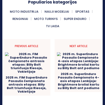
Populiarios kategorijos
MOTO INDUSTRIJA
NAUJI MODELIAI
SPORTAS
RENGINIAI
MOTO TURINYS
SUPER ENDURO
TV LAIDA
PREVIOUS ARTICLE
NEXT ARTICLE
2025 m. SuperEnduro
2025 m. FIM SuperEnduro
Pasaulio čempionato 4-
Pasaulio čempionato
asis etapas Lenkijoje:
antrasis etapas: Billy
Brightmore broliai kartu
Bolt triumfuoja Riesoje,
su Billy Bolt ant podiumo
Vokietijoje