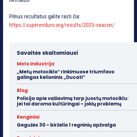
Pilnus rezultatus galite rasti čia:
https://superenduro.org/results/2025-season/
Savaitės skaitomiausi
Moto industrija
„Metų motociklo“ rinkimuose triumfavo
galingas kelioninis „Ducati“
Blog
Policija apie važiavimą tarp juostų motociklu:
jei tai daroma kultūringai – jokių problemų
Renginiai
Gegužės 30 – birželio 1 regninių apžvalga