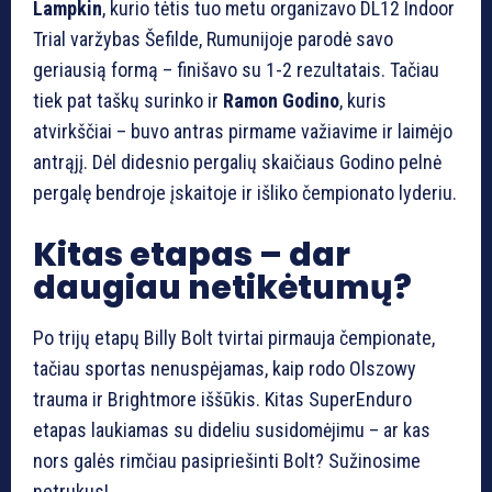
Lampkin
, kurio tėtis tuo metu organizavo DL12 Indoor
Trial varžybas Šefilde, Rumunijoje parodė savo
geriausią formą – finišavo su 1-2 rezultatais. Tačiau
tiek pat taškų surinko ir
Ramon Godino
, kuris
atvirkščiai – buvo antras pirmame važiavime ir laimėjo
antrąjį. Dėl didesnio pergalių skaičiaus Godino pelnė
pergalę bendroje įskaitoje ir išliko čempionato lyderiu.
Kitas etapas – dar
daugiau netikėtumų?
Po trijų etapų Billy Bolt tvirtai pirmauja čempionate,
tačiau sportas nenuspėjamas, kaip rodo Olszowy
trauma ir Brightmore iššūkis. Kitas SuperEnduro
etapas laukiamas su dideliu susidomėjimu – ar kas
nors galės rimčiau pasipriešinti Bolt? Sužinosime
netrukus!