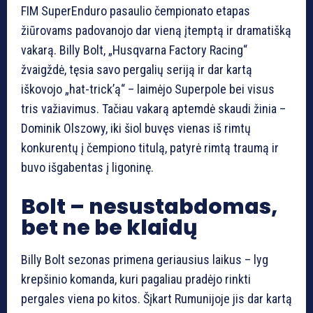
FIM SuperEnduro pasaulio čempionato etapas
žiūrovams padovanojo dar vieną įtemptą ir dramatišką
vakarą. Billy Bolt, „Husqvarna Factory Racing“
žvaigždė, tęsia savo pergalių seriją ir dar kartą
iškovojo „hat-trick’ą“ – laimėjo Superpole bei visus
tris važiavimus. Tačiau vakarą aptemdė skaudi žinia –
Dominik Olszowy, iki šiol buvęs vienas iš rimtų
konkurentų į čempiono titulą, patyrė rimtą traumą ir
buvo išgabentas į ligoninę.
Bolt – nesustabdomas,
bet ne be klaidų
Billy Bolt sezonas primena geriausius laikus – lyg
krepšinio komanda, kuri pagaliau pradėjo rinkti
pergales viena po kitos. Šįkart Rumunijoje jis dar kartą