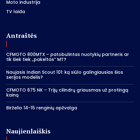
Moto industrija
TV laida
Antraštės
CFMOTO 800MTX – patobulintas nuotykių partneris ar
tik šiek tiek „pakeltas“ MT?
Naujasis Indian Scout 101: ką siūlo galingiausias šios
serijos modelis?
CFMOTO 675 NK – Trijų cilindrų griausmas už protingą
kainą
Birželio 14-15 renginių apžvalga
Naujienlaiškis