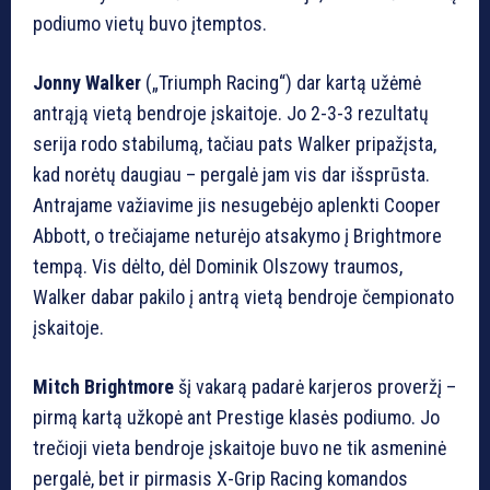
podiumo vietų buvo įtemptos.
Jonny Walker
(„Triumph Racing“) dar kartą užėmė
antrąją vietą bendroje įskaitoje. Jo 2-3-3 rezultatų
serija rodo stabilumą, tačiau pats Walker pripažįsta,
kad norėtų daugiau – pergalė jam vis dar išsprūsta.
Antrajame važiavime jis nesugebėjo aplenkti Cooper
Abbott, o trečiajame neturėjo atsakymo į Brightmore
tempą. Vis dėlto, dėl Dominik Olszowy traumos,
Walker dabar pakilo į antrą vietą bendroje čempionato
įskaitoje.
Mitch Brightmore
šį vakarą padarė karjeros proveržį –
pirmą kartą užkopė ant Prestige klasės podiumo. Jo
trečioji vieta bendroje įskaitoje buvo ne tik asmeninė
pergalė, bet ir pirmasis X-Grip Racing komandos