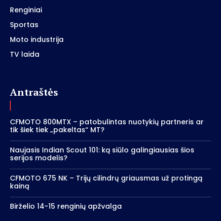
Renginiai
Sportas
Moto industrija
TV laida
Antraštės
CFMOTO 800MTX – patobulintas nuotykių partneris ar
tik šiek tiek „pakeltas“ MT?
Naujasis Indian Scout 101: ką siūlo galingiausias šios
serijos modelis?
CFMOTO 675 NK – Trijų cilindrų griausmas už protingą
kainą
Birželio 14-15 renginių apžvalga