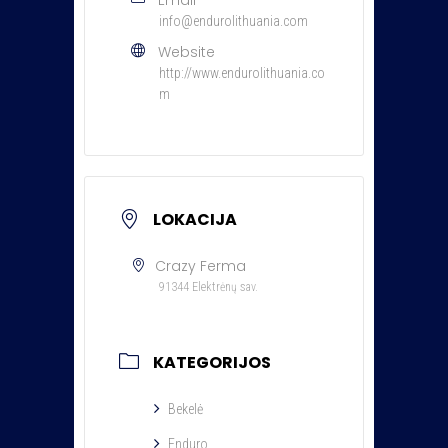
info@endurolithuania.com
Website
http://www.endurolithuania.co
m
LOKACIJA
Crazy Ferma
91344 Elektrėnų sav.
KATEGORIJOS
Bekelė
Enduro