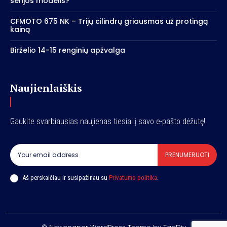
serijos modelis?
CFMOTO 675 NK – Trijų cilindrų griausmas už protingą
kainą
Birželio 14-15 renginių apžvalga
Naujienlaiškis
Gaukite svarbiausias naujienas tiesiai į savo e-pašto dėžutę!
PRENUMERUOTI
Aš perskaičiau ir susipažinau su
Privatumo politika
.