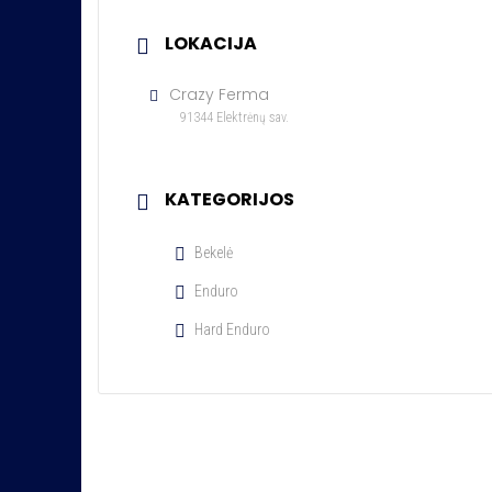
LOKACIJA
Crazy Ferma
91344 Elektrėnų sav.
KATEGORIJOS
Bekelė
Enduro
Hard Enduro