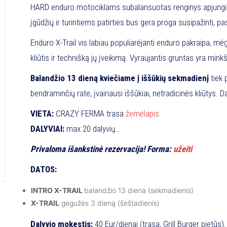
HARD enduro motociklams subalansuotas renginys apjungiant
įgūdžių ir turintiems patirties bus gera proga susipažinti, pa
organizatoriai tam tikrai sudarys sąlygas.
Enduro X-Trail vis labiau populiarėjanti enduro pakraipa, mėgs
kliūtis ir technišką jų įveikimą. Vyraujantis gruntas yra mink
pasitikėjimo ir įgūdžių. Crazy Fermos trasa turinti tinkamų 
Balandžio 13 dieną kviečiame į iššūkių sekmadienį
tiek 
pritaikyti Enduro X-Trail treniruotėms. Jau yra suformuoti 6
bendraminčių rate, įvairiausi iššūkiai, netradicinės kliūtys. 
1 km) griovose su kanalais/upeliais, o apjungus visus galima 
Dalinsimės patirtimi, įveiksime iššūkius ir mėgausimės Endur
VIETA:
CRAZY FERMA trasa
žemėlapis
primins “single track‘us”, privingiuotus kalvotoje natūralioje
DALYVIAI:
max 20 dalyvių
KLASĖS:
dalyviai suskirstyti į mini grupes pagal lygius
Privaloma išankstinė rezervacija! Forma:
užeiti
MOTOCIKLAI:
lengvieji HARD enduro motociklai iki 119 kg
DATOS:
KLIŪTYS:
natūraliomis bei dirbtinomis kliūtimis
TESTAI:
5-6 testai išbarstyti Crazy Fermos trasoje
INTRO X-TRAIL
balandžio 13 diena (sekmadienis)
X-TRAIL
gegužės 3 dieną (šeštadienis)
Dalyvio mokestis:
40 Eur/dienai (trasa, Grill Burger pietūs)