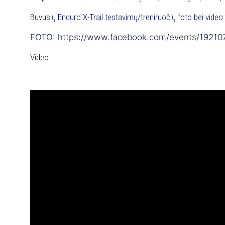
Buvusių Enduro X-Trail testavimų/treniruočių foto bei video:
FOTO: https://www.facebook.com/events/1921
Video: