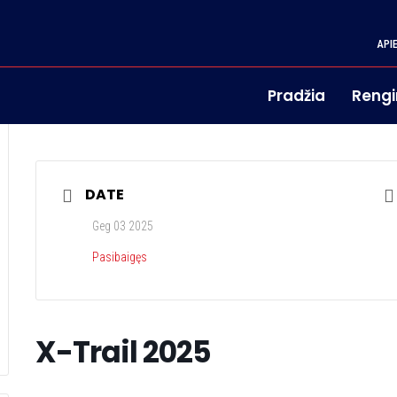
API
Pradžia
Rengi
DATE
Geg 03 2025
Pasibaigęs
X-Trail 2025