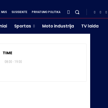
E MUS
SUSISIEKITE
PRIVATUMO POLITIKA
niai
Sportas
Moto industrija
TV laida
TIME
08:00 - 19:00