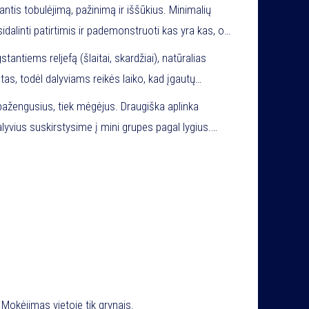
is tobulėjimą, pažinimą ir iššūkius. Minimalių
sidalinti patirtimis ir pademonstruoti kas yra kas, o
tantiems reljefą (šlaitai, skardžiai), natūralias
štas, todėl dalyviams reikės laiko, kad įgautų
erdvių kiekvieną kartą, vis tobulinama ir bandoma
pažengusius, tiek mėgėjus. Draugiška aplinka
 vienas už kitą sunkesni miško testai (nuo 500 m iki
Dalyvius suskirstysime į mini grupes pagal lygius.
tikėtis apie 4 km iššūkių ratą. Siauri pravažiavimai
o X-Trail trasa.
 gamtoje, o greitį pakeis techninis vairavimas.
. Mokėjimas vietoje tik grynais.