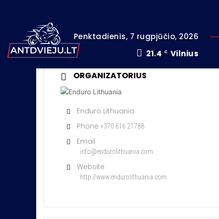
Penktadienis, 7 rugpjūčio, 2026
21.4
Vilnius
C
ORGANIZATORIUS
Enduro Lithuania
Phone
+370 616 21788
Email
info@endurolithuania.com
Website
http://www.endurolithuania.com