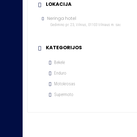
LOKACIJA
Neringa hotel
Gedimino pr. 23, Vilnius, 01103 Vilniaus m. sav.
KATEGORIJOS
Bekelė
Enduro
Motokrosas
Supermoto