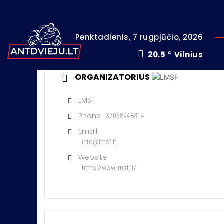
Penktadienis, 7 rugpjūčio, 2026
20.5
Vilnius
C
ORGANIZATORIUS
LMSF
Phone
+37068948314
Email
info@lmsf.lt
Website
https://www.lmsf.lt/