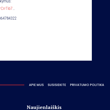
mokymus:
rCrrTib7
iQfEdgB28aA
37064784322
APIE MUS
SUSISIEKITE
PRIVATUMO POLITIKA
Naujienlaiškis