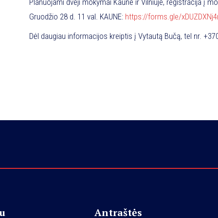
Planuojami dveji mokymai Kaune ir Vilniuje, registracija į 
Gruodžio 28 d. 11 val. KAUNE:
https://forms.gle/xDUZDXNj4
Gruodžio 29 d. 13 val. VILNIUJE:
https://forms.gle/YLGqyh
Dėl daugiau informacijos kreiptis į Vytautą Bučą, tel nr. +
u
Antraštės