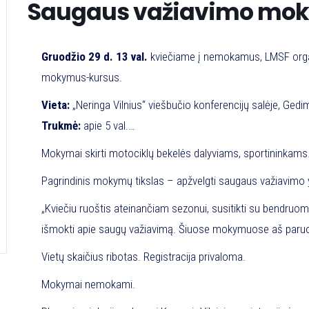
Saugaus važiavimo moky
Gruodžio 29 d. 13 val.
kviečiame į nemokamus, LMSF orga
mokymus-kursus.
Vieta:
„Neringa Vilnius“ viešbučio konferencijų salėje, Gedim
Trukmė:
apie 5 val.
Registracija:
https://forms.gle/YLGqyhiQfEdgB28aA
Mokymai skirti motociklų bekelės dalyviams, sportininkams
Pagrindinis mokymų tikslas – apžvelgti saugaus važiavimo ypa
„Kviečiu ruoštis ateinančiam sezonui, susitikti su bendruomenė
išmokti apie saugų važiavimą. Šiuose mokymuose aš paruoši
išvengti. Mano tikslas – pasidalinti patirtimi kaip išvengti n
Vietų skaičius ribotas. Registracija privaloma.
principus ir išvengti sporto traumų ateinančiam sezone,“ –
Mokymai nemokami.