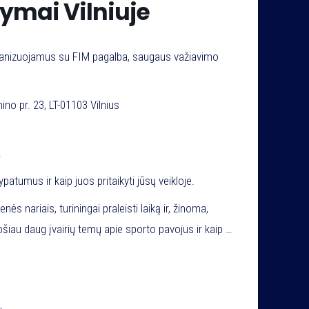
mai Vilniuje
nizuojamus su FIM pagalba, saugaus važiavimo
ino pr. 23, LT-01103 Vilnius
.
tumus ir kaip juos pritaikyti jūsų veikloje.
s nariais, turiningai praleisti laiką ir, žinoma,
au daug įvairių temų apie sporto pavojus ir kaip jų
elaimingų atsitikimų, pritaikyti saugaus važiavimo
 dalinasi mokymų treneris Vytautas Bučas.