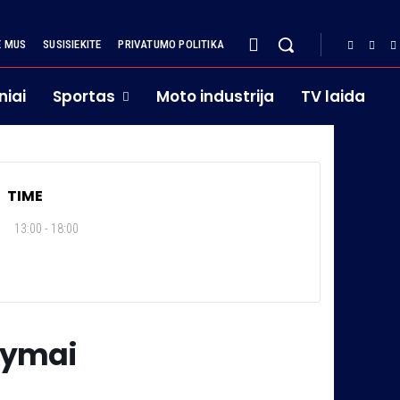
E MUS
SUSISIEKITE
PRIVATUMO POLITIKA
niai
Sportas
Moto industrija
TV laida
TIME
13:00 - 18:00
kymai