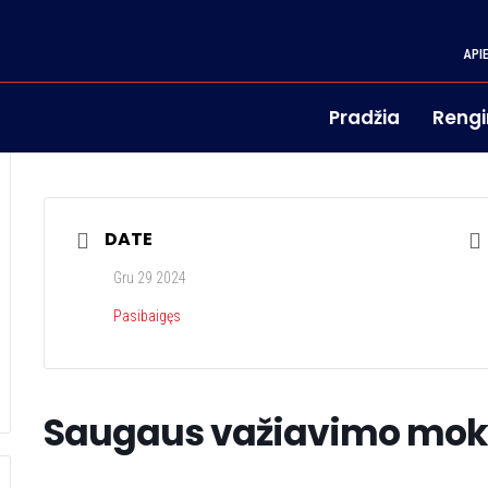
API
Pradžia
Rengi
DATE
Gru 29 2024
Pasibaigęs
Saugaus važiavimo mo