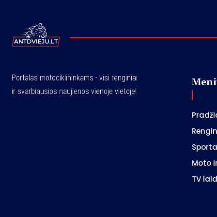
Portalas motociklininkams - visi renginiai
Meni
ir svarbiausios naujienos vienoje vietoje!
Pradži
Rengin
Sport
Moto i
TV lai