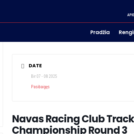
API
Pradžia
Rengi
DATE
Bir 07 - 08 2025
Pasibaigęs
Navas Racing Club Trac
Championship Round 3