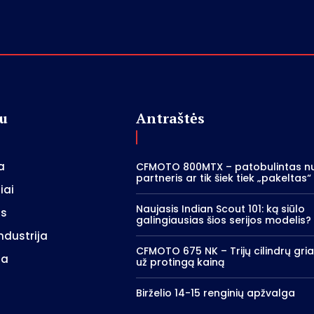
u
Antraštės
a
CFMOTO 800MTX – patobulintas nu
partneris ar tik šiek tiek „pakeltas
iai
Naujasis Indian Scout 101: ką siūlo
as
galingiausias šios serijos modelis?
ndustrija
CFMOTO 675 NK – Trijų cilindrų gr
da
už protingą kainą
Birželio 14-15 renginių apžvalga