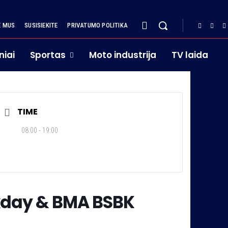
E MUS
SUSISIEKITE
PRIVATUMO POLITIKA
niai
Sportas
Moto industrija
TV laida
TIME
08:00 - 19:00
kday & BMA BSBK