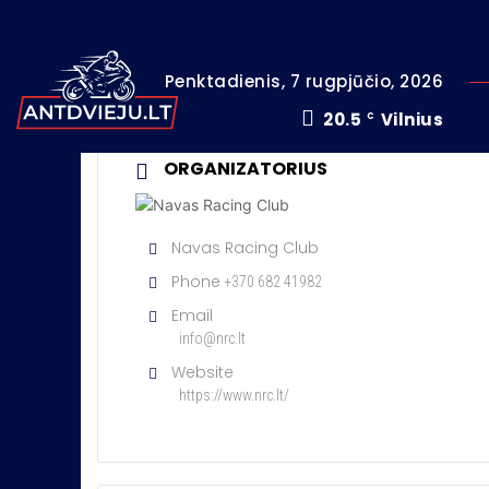
Penktadienis, 7 rugpjūčio, 2026
20.5
Vilnius
C
ORGANIZATORIUS
Navas Racing Club
Phone
+370 682 41982
Email
info@nrc.lt
Website
https://www.nrc.lt/