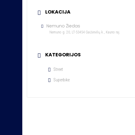
LOKACIJA
Nemuno Žiedas
Nemuno g. 20, LT-53454 Gaižėnėlių k., Kauno raj.
KATEGORIJOS
Street
Superbike