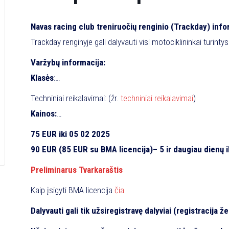
Navas racing club treniruočių renginio (Trackday) info
Trackday renginyje gali dalyvauti visi motociklininkai turinty
tvarkingą motociklą (būtina užklijuoti žibintus ir numontuoti 
Varžybų informacija:
treniruotėse Dalyviai bus skirstomi į keturias grupes:
Klasės
:
A – Velniškai greiti
Street-street – Street tipo motociklas, pilnai paruoštas ir 
Techniniai reikalavimai: (žr.
techniniai reikalavimai
)
B – Greiti
Street-superbike600 – 600 cc Superbike tipo motociklas, pi
Kainos:
C – Pažengę
Street-superbike1000 – 1000cc Superbike tipo motociklas, p
D – Naujokai
75 EUR iki 05 02 2025
Super-Street – Superbike ir Street tipo motociklas, pilnai p
Organizatoriai suskirstys dalyvius į grupes pagal pateiktus ra
90 EUR (85 EUR su BMA licencija)– 5 ir daugiau dienų ik
C600 – Pradedantys lenktynininkai su varžyboms paruoštai
motociklininkais ir nereikės jaudintis dėl per daug greitų ar
100 EUR (95 EUR su BMA licencija) – mažiau nei 5 d. ik
C1000 – Pradedantys lenktynininkai su varžyboms paruošta
Preliminarus Tvarkaraštis
B600 – sportininkai su varžyboms paruoštais motociklais;
Kaip įsigyti BMA licencija
čia
B1000 – sportininkai su varžyboms paruoštais motociklais;
Dalyvauti gali tik užsiregistravę dalyviai (registracija ž
Supersport – 600cc motociklai, labai patyrę lenktynininkai;