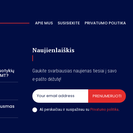
APIE MUS
SUSISIEKITE
PRIVATUMO POLITIKA
Naujienlaiškis
otykių
Gaukite svarbiausias naujienas tiesiai į savo
“ MT?
e-pašto dėžutę!
PRENUMERUOTI
iausmas
Aš perskaičiau ir susipažinau su
Privatumo politika
.