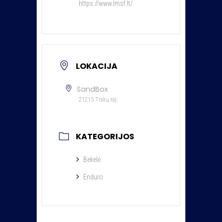
https://www.lmsf.lt/
LOKACIJA
SandBox
21215 Trakų raj.
KATEGORIJOS
Bekelė
Enduro