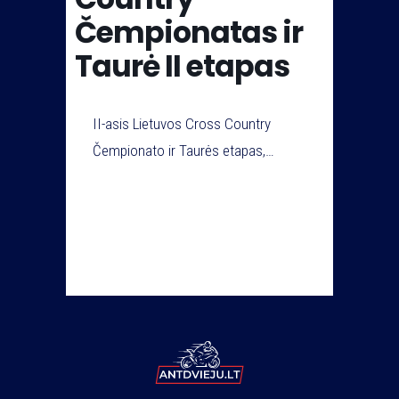
Čempionatas ir
Taurė II etapas
II-asis Lietuvos Cross Country
Čempionato ir Taurės etapas,
vyksiantis Sandbox trasoje Trakų
rajone. Daugiau informacijos jau
greitai.