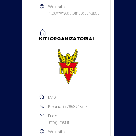
Website
http://www.automotoparkas.lt
KITI ORGANIZATORIAI
LMSF
Phone
+37068948314
Email
info@lmsf.lt
Website