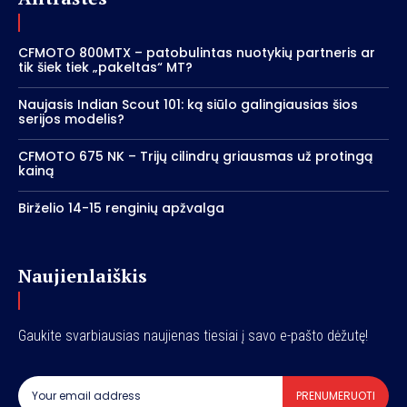
CFMOTO 800MTX – patobulintas nuotykių partneris ar
tik šiek tiek „pakeltas“ MT?
Naujasis Indian Scout 101: ką siūlo galingiausias šios
serijos modelis?
CFMOTO 675 NK – Trijų cilindrų griausmas už protingą
kainą
Birželio 14-15 renginių apžvalga
Naujienlaiškis
Gaukite svarbiausias naujienas tiesiai į savo e-pašto dėžutę!
PRENUMERUOTI