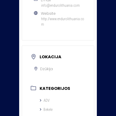
info@endurolithuania.com
Website
http://www.endurolithuania.co
m
LOKACIJA
Dzūkija
KATEGORIJOS
ADV
Bekelė