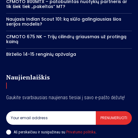
CFMOTO 800MTX – patobulintas nuotykių partneris ar
tik šiek tiek „pakeltas“ MT?
Naujasis Indian Scout 101: ką siūlo galingiausias šios
serijos modelis?
CFMOTO 675 NK – Trijų cilindrų griausmas už protingą
kainą
Birželio 14-15 renginių apžvalga
Naujienlaiškis
Gaukite svarbiausias naujienas tiesiai į savo e-pašto dėžutę!
PRENUMERUOTI
Aš perskaičiau ir susipažinau su
Privatumo politika
.