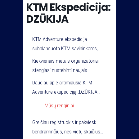
KTM Ekspedicija:
DZŪKIJA
KTM Adventure ekspedicija
subalansuota KTM savininkams,
tačiau laukiami yra visų markių
Kiekvienais metais organizatoriai
motociklų savininkai – maršrutai
stengiasi nustebinti naujais
pagal sudėtingumą bus paruošti 3
maršrutais, suburti vis naujus
Daugiau apie artimiausią KTM
skirtingoms klasėms
žmones, skatinti pažinti savo šalį
Adventure ekspediciją „DZŪKIJA
(Adventure/Soft/Hard).
ant dviejų ratų! Mūsų būna daug,
2025“ (jau greitai):
Mūsų renginiai
todėl mes dar ir švenčiame,
linksminamės ir kviečiame įdomius
Greičiau registruokis ir pakviesk
žmones vakaro svečio teisėmis
bendraminčius, nes vietų skaičius
pasipasakoti apie savo išskirtinius