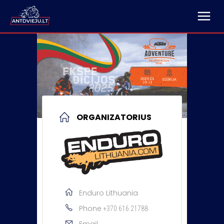
ORGANIZATORIUS
Enduro Lithuania
Phone
+370 616 21788
Email