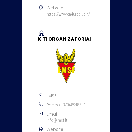
Website
https://www.enduroclub.lt/
KITI ORGANIZATORIAI
LMSF
Phone
+37068948314
Email
info@lmsf.lt
Website