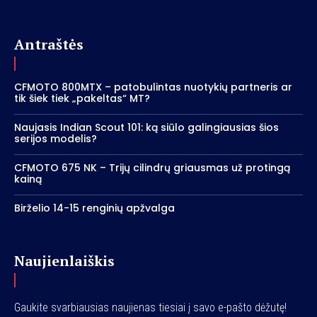
Antraštės
CFMOTO 800MTX – patobulintas nuotykių partneris ar
tik šiek tiek „pakeltas“ MT?
Naujasis Indian Scout 101: ką siūlo galingiausias šios
serijos modelis?
CFMOTO 675 NK – Trijų cilindrų griausmas už protingą
kainą
Birželio 14-15 renginių apžvalga
Naujienlaiškis
Gaukite svarbiausias naujienas tiesiai į savo e-pašto dėžutę!