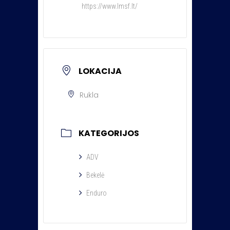
https://www.lmsf.lt/
LOKACIJA
Rukla
KATEGORIJOS
ADV
Bekelė
Enduro