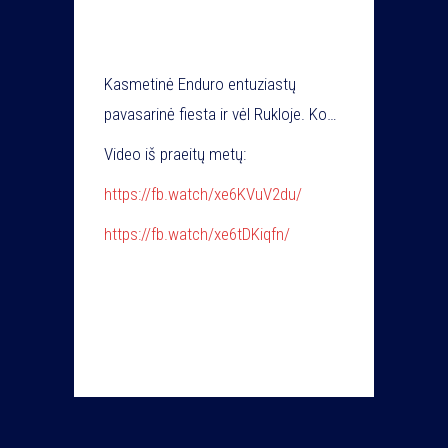
Kasmetinė Enduro entuziastų
pavasarinė fiesta ir vėl Rukloje. Ko
galima tikėtis? Smagių maršrutų
Video iš praeitų metų:
visoms klasėms, na o sportininkams
https://fb.watch/xe6KVuV2du/
– Lietuvos Enduro čempionato I-as
etapas.
https://fb.watch/xe6tDKiqfn/